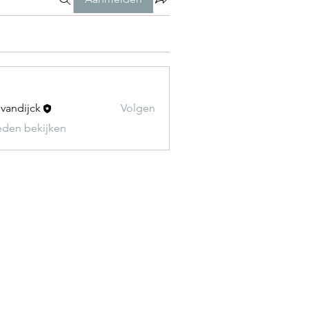
t vandijck
Volgen
leden bekijken