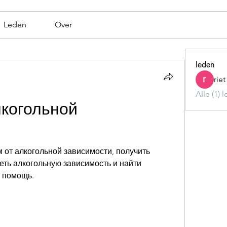
Leden
Over
leden
rie
Alle (1) 
когольной 
от алкогольной зависимости, получить 
еть алкогольную зависимость и найти 
и помощь.