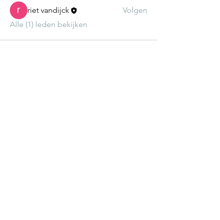
riet vandijck
Volgen
Alle (1) leden bekijken
Praktijk Kinefides Ranst centrum
Schoolstraat 6
2520 Ranst