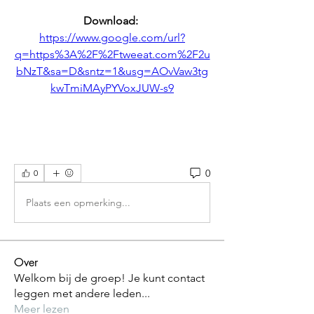
Download: 
https://www.google.com/url?
q=https%3A%2F%2Ftweeat.com%2F2u
bNzT&sa=D&sntz=1&usg=AOvVaw3tg
kwTmiMAyPYVoxJUW-s9
0
0
Plaats een opmerking...
Over
Welkom bij de groep! Je kunt contact
leggen met andere leden
...
Meer lezen