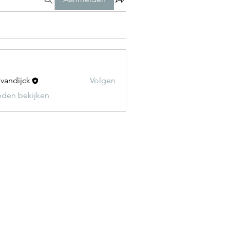
t vandijck
Volgen
leden bekijken