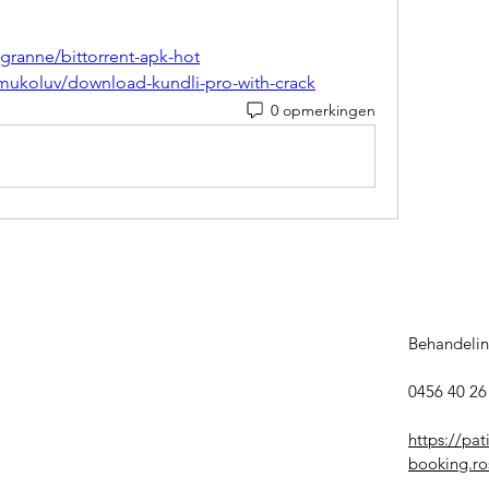
granne/bittorrent-apk-hot
mukoluv/download-kundli-pro-with-crack
0 opmerkingen
Behandelin
0456 40 26 
https://pat
booking.ros