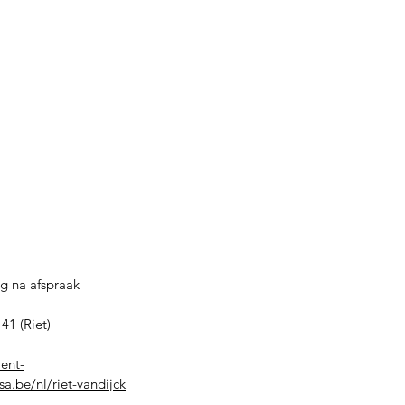
g na afspraak
41 (Riet)
ient-
a.be/nl/riet-vandijck