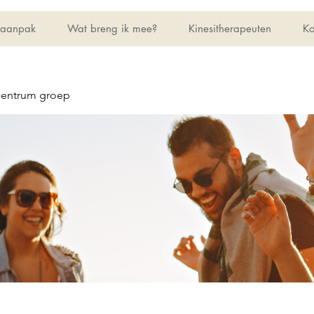
 aanpak
Wat breng ik mee?
Kinesitherapeuten
Ko
centrum groep