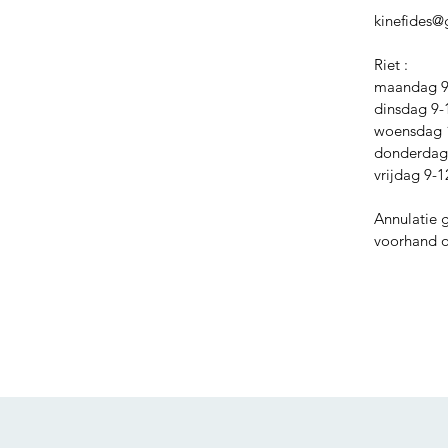
kinefides
Riet :
maandag 9-
dinsdag 9-
woensdag 
donderdag 
vrijdag 9-1
Annulatie 
voorhand of