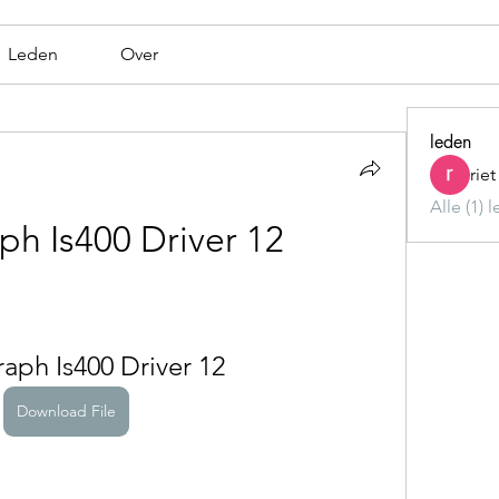
Leden
Over
leden
rie
Alle (1) 
h Is400 Driver 12
aph Is400 Driver 12
Download File