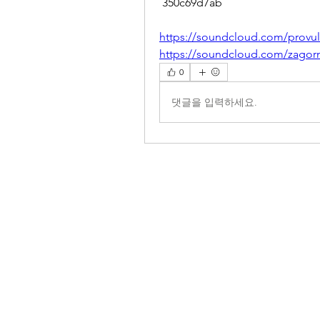
 350c69d7ab
https://soundcloud.com/provul
https://soundcloud.com/zagor
0
댓글을 입력하세요.