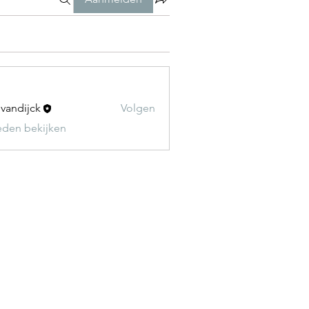
t vandijck
Volgen
leden bekijken