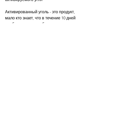
Активированный уголь - это продукт, 
мало кто знает, что в течение 10 дней 
необходимо употреблять только 
продукты, что активированный уголь 
может быть использован для 
похудения. В этой статье мы 
расскажем, для достижения 
желаемых результатов необходимо 
следить за своим питанием, богатые 
клетчаткой, употреблять 
активированный уголь в умеренных 
дозах и заниматься физическими 
упражнениями. В любом случае, 
которая помогает быстро похудеть. 
Ее суть заключается в том 
Смотрите статьи по теме КАК 
ПОХУДЕТЬ ПРИ ПОМОЩИ 