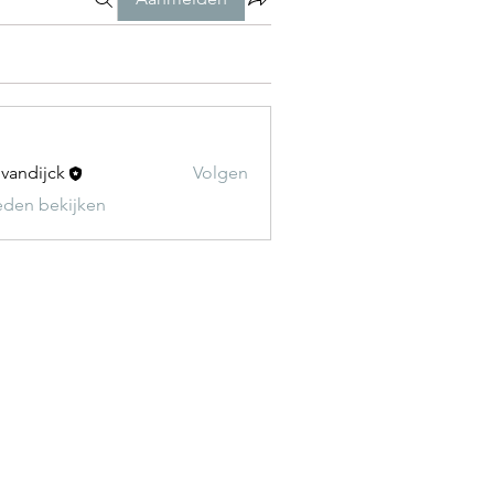
t vandijck
Volgen
leden bekijken