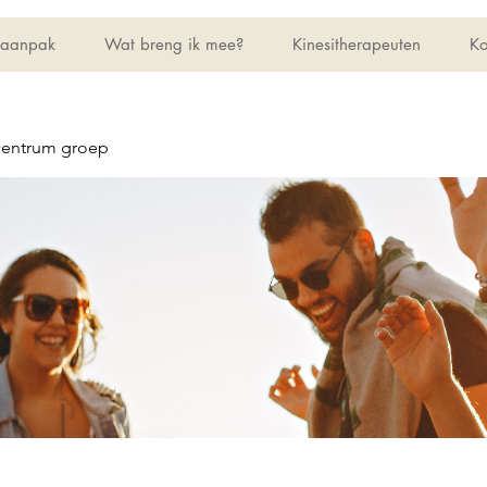
 aanpak
Wat breng ik mee?
Kinesitherapeuten
Ko
centrum groep