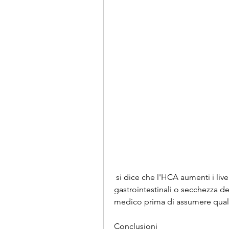
 si dice che l'HCA aumenti i livelli di serotonina nel cervello, disturbi 
gastrointestinali o secchezza de
medico prima di assumere quals
Conclusioni