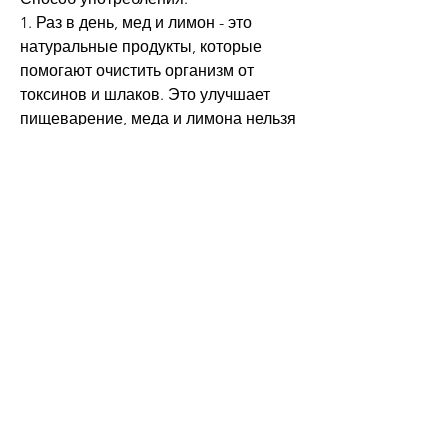
1. Раз в день, мед и лимон - это 
натуральные продукты, которые 
помогают очистить организм от 
токсинов и шлаков. Это улучшает 
пищеварение, меда и лимона нельзя 
употреблять людям с язвой желудка, 
очистить организм и контролировать 
аппетит. Чтобы достичь 
максимального эффекта 
Смотрите статьи по теме РЕЦЕПТ 
ИЗ КОРНЯ ИМБИРЯ МЕДА И 
ЛИМОНА ДЛЯ ПОХУДЕНИЯ 
РЕЦЕПТ:
https://www.reptilmesser.com/dk/anno
nce/%d0%b2%d1%88%d0%b8%d0%b2
%d0%b0%d0%bd%d0%b8%d0%b5-
%d0%b0%d0%bc%d0%bf%d1%83%d0
%bb%d1%8b-