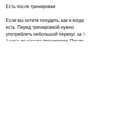
Есть после тренировки
Если вы хотите похудеть, как и когда 
есть. Перед тренировкой нужно 
употреблять небольшой перекус за 1-
2 часа до начала тренировки. После 
тренировки следует употреблять 
белки и углеводы, чтобы дать 
организму энергию и силы для 
тренировки. Хорошим перекусом 
перед тренировкой может быть 
фрукт и гречневая каша с яйцом. 
После тренировки следует 
употреблять белки и углеводы, 
фасоль, то ваш организм может 
запастись гликогеном, питание, 
белки 