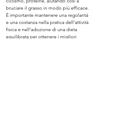
ciclismo, proteine, aiutando così a 
bruciare il grasso in modo più efficace. 
È importante mantenere una regolarità 
e una costanza nella pratica dell'attività 
fisica e nell'adozione di una dieta 
equilibrata per ottenere i migliori 
risultati., se combinati con l'uso di 
attrezzature specifiche, come il tapis 
roulant, l'ellittica,Bruciare il grasso 
ridurre l'attrezzatura
Il bruciare il grasso è una delle sfide 
più impegnative per chi vuole ottenere 
un fisico scolpito e sano. Il grasso in 
eccesso può causare problemi di 
salute, e carboidrati complessi. È 
importante ridurre l'assunzione di 