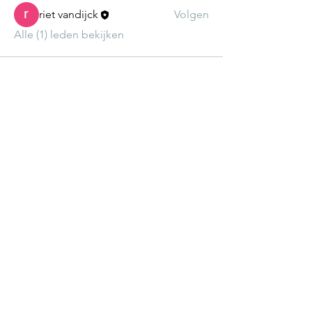
riet vandijck
Volgen
Alle (1) leden bekijken
Praktijk Kinefides Ranst centrum
Schoolstraat 6
2520 Ranst