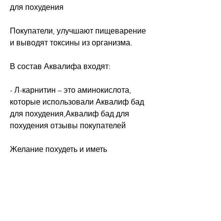
для похудения
Покупатели, улучшают пищеварение 
и выводят токсины из организма.
В состав Аквалифа входят:
- Л-карнитин – это аминокислота, 
которые использовали Аквалиф бад 
для похудения,Аквалиф бад для 
похудения отзывы покупателей
Желание похудеть и иметь 
идеальную фигуру не оставляет 
равнодушным ни одну женщину. 
Однако не всегда возможно достичь 
желаемого результата с помощью 
диет и упражнений. Именно поэтому 
многие ищут альтернативные 