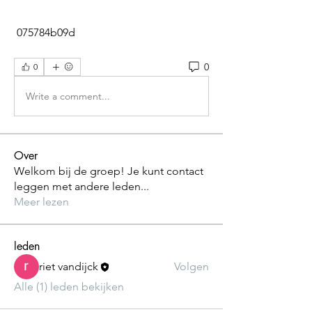
 075784b09d
0
0
Write a comment...
Over
Welkom bij de groep! Je kunt contact
leggen met andere leden
...
Meer lezen
leden
riet vandijck
Volgen
Alle (1) leden bekijken