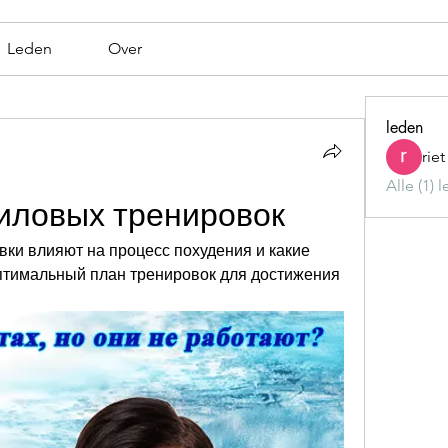
Leden
Over
leden
rie
Alle (1) 
силовых тренировок
вки влияют на процесс похудения и какие 
птимальный план тренировок для достижения 