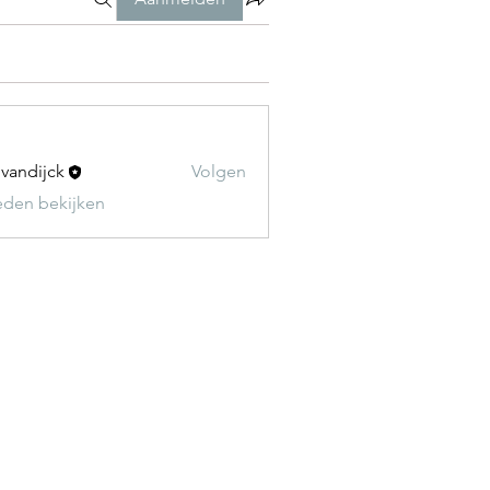
t vandijck
Volgen
leden bekijken