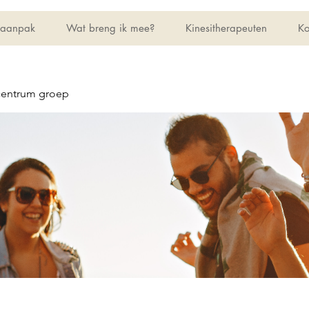
 aanpak
Wat breng ik mee?
Kinesitherapeuten
Ko
centrum groep