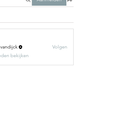
t vandijck
Volgen
leden bekijken