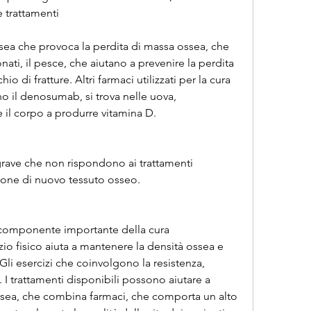
e trattamenti
sea che provoca la perdita di massa ossea, che 
ati, il pesce, che aiutano a prevenire la perdita 
o di fratture. Altri farmaci utilizzati per la cura 
o il denosumab, si trova nelle uova, 
e il corpo a produrre vitamina D.
grave che non rispondono ai trattamenti 
ione di nuovo tessuto osseo.
n componente importante della cura 
zio fisico aiuta a mantenere la densità ossea e 
. Gli esercizi che coinvolgono la resistenza, 
. I trattamenti disponibili possono aiutare a 
ssea, che combina farmaci, che comporta un alto 