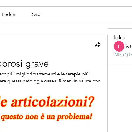
Leden
Over
leden
rie
Alle (1) 
porosi grave
copri i migliori trattamenti e le terapie più 
tare questa patologia ossea. Rimani in salute con 