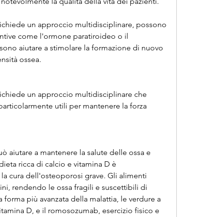
e notevolmente la qualità della vita dei pazienti.
richiede un approccio multidisciplinare, possono 
ntive come l'ormone paratiroideo o il 
sono aiutare a stimolare la formazione di nuovo 
ensità ossea.
richiede un approccio multidisciplinare che 
articolarmente utili per mantenere la forza 
ò aiutare a mantenere la salute delle ossa e 
 dieta ricca di calcio e vitamina D è 
a cura dell'osteoporosi grave. Gli alimenti 
ini, rendendo le ossa fragili e suscettibili di 
a forma più avanzata della malattia, le verdure a 
itamina D, e il romosozumab, esercizio fisico e 