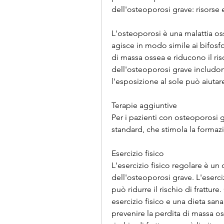
dell'osteoporosi grave: risorse 
L'osteoporosi è una malattia os
agisce in modo simile ai bifosfon
di massa ossea e riducono il rischi
dell'osteoporosi grave includon
l'esposizione al sole può aiutar
Terapie aggiuntive
Per i pazienti con osteoporosi 
standard, che stimola la formaz
Esercizio fisico
L'esercizio fisico regolare è u
dell'osteoporosi grave. L'eserci
può ridurre il rischio di fratture
esercizio fisico e una dieta sana
prevenire la perdita di massa o